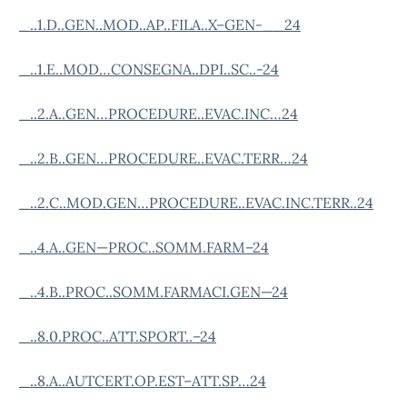
_..1.D..GEN..MOD..AP..FILA..X–GEN-__24
_..1.E..MOD…CONSEGNA..DPI..SC..-24
_..2.A..GEN…PROCEDURE..EVAC.INC…24
_..2.B..GEN…PROCEDURE..EVAC.TERR…24
_..2.C..MOD.GEN…PROCEDURE..EVAC.INC.TERR..24
_..4.A..GEN—PROC..SOMM.FARM–24
_..4.B..PROC..SOMM.FARMACI.GEN—24
_..8.0.PROC..ATT.SPORT..–24
_..8.A..AUTCERT.OP.EST–ATT.SP…24