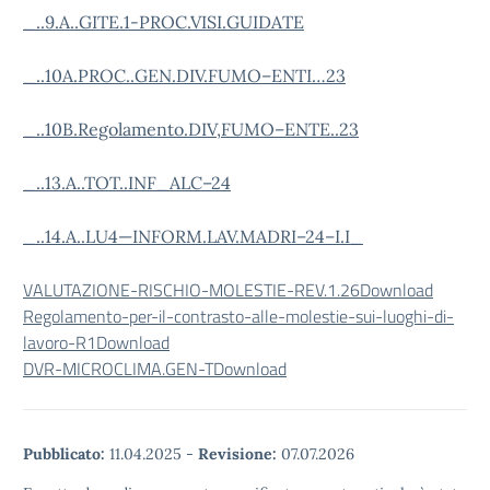
_..9.A..GITE.1-PROC.VISI.GUIDATE
_..10A.PROC..GEN.DIV.FUMO–ENTI…23
_..10B.Regolamento.DIV,FUMO–ENTE..23
_..13.A..TOT..INF_ALC–24
_..14.A..LU4—INFORM.LAV.MADRI–24–I.I_
VALUTAZIONE-RISCHIO-MOLESTIE-REV.1.26
Download
Regolamento-per-il-contrasto-alle-molestie-sui-luoghi-di-
lavoro-R1
Download
DVR-MICROCLIMA.GEN-T
Download
Pubblicato:
11.04.2025
-
Revisione:
07.07.2026