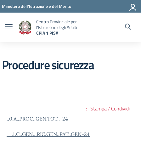
Vai ai contenuti
Vai al menu di navigazione
Vai al footer
Ministero dell'Istruzione e del Merito
Centro Provinciale per
l'Istruzione degli Adulti
CPIA 1 PISA
Procedure sicurezza
Stampa / Condividi
..0.A..PROC..GEN.TOT..–24
_..1.C..GEN…RIC.GEN..PAT..GEN–24