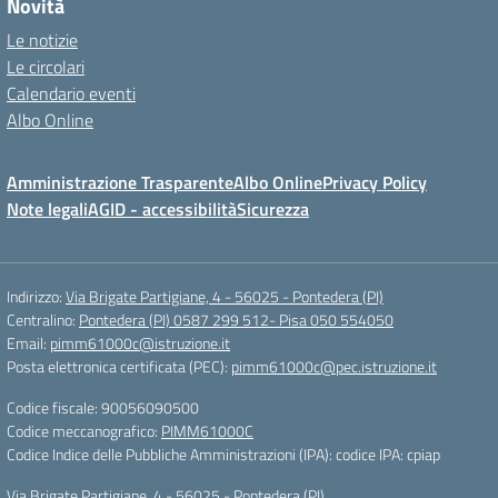
Novità
Le notizie
Le circolari
Calendario eventi
Albo Online
Amministrazione Trasparente
Albo Online
Privacy Policy
Note legali
AGID - accessibilità
Sicurezza
Indirizzo:
Via Brigate Partigiane, 4 - 56025 - Pontedera (PI)
Centralino:
Pontedera (PI) 0587 299 512- Pisa 050 554050
Email:
pimm61000c@istruzione.it
Posta elettronica certificata (PEC):
pimm61000c@pec.istruzione.it
Codice fiscale: 90056090500
Codice meccanografico:
PIMM61000C
Codice Indice delle Pubbliche Amministrazioni (IPA): codice IPA: cpiap
Via Brigate Partigiane, 4 - 56025 - Pontedera (PI)