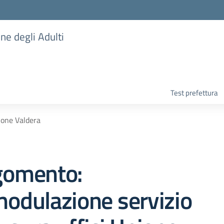
one degli Adulti
Test prefettura
ione Valdera
gomento:
odulazione servizio