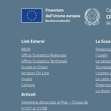
Ce
C
P
Link Esterni
La Scuo
MIUR
Presenta
Ufficio Scolastico Regionale
I luoghi
Ufficio Scolastico Territoriale
Le perso
Scuola in Chiaro
Sicurezza
Iscrizioni On Line
I numeri 
Invalsi
Le carte 
Comune
Organizz
La storia
Articoli
Segreteria distaccata di Pisa – Chiusa da
01/07 al 31/08