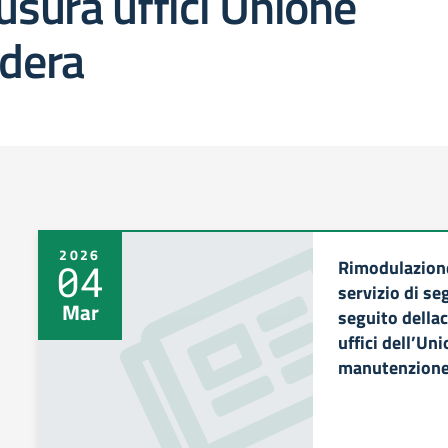
usura uffici Unione
ldera
2026
Rimodulazione
04
servizio di se
Mar
seguito della
uffici dell’Un
manutenzione 