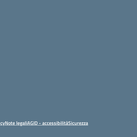
icy
Note legali
AGID - accessibilità
Sicurezza