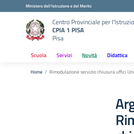
Vai ai contenuti
Vai al menu di navigazione
Vai al footer
Ministero dell'Istruzione e del Merito
Centro Provinciale per l'Istruzi
CPIA 1 PISA
Pisa
Scuola
Servizi
Novità
Didattica
Home
Rimodulazione servizio chiusura uffici Un
Ar
Rim