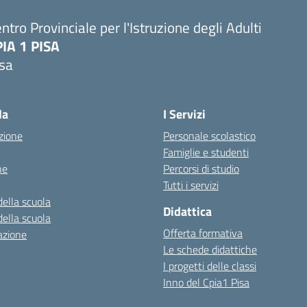
ntro Provinciale per l'Istruzione degli Adulti
PIA 1 PISA
isa
la
I Servizi
zione
Personale scolastico
Famiglie e studenti
ne
Percorsi di studio
Tutti i servizi
della scuola
Didattica
della scuola
Offerta formativa
azione
Le schede didattiche
I progetti delle classi
Inno del Cpia1 Pisa