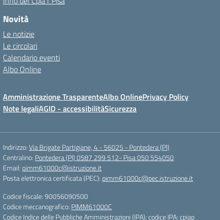
Inno del Cpia1 Pisa
Novità
Le notizie
Le circolari
Calendario eventi
Albo Online
Amministrazione Trasparente
Albo Online
Privacy Policy
Note legali
AGID - accessibilità
Sicurezza
Indirizzo:
Via Brigate Partigiane, 4 - 56025 - Pontedera (PI)
Centralino:
Pontedera (PI) 0587 299 512- Pisa 050 554050
Email:
pimm61000c@istruzione.it
Posta elettronica certificata (PEC):
pimm61000c@pec.istruzione.it
Codice fiscale: 90056090500
Codice meccanografico:
PIMM61000C
Codice Indice delle Pubbliche Amministrazioni (IPA): codice IPA: cpiap