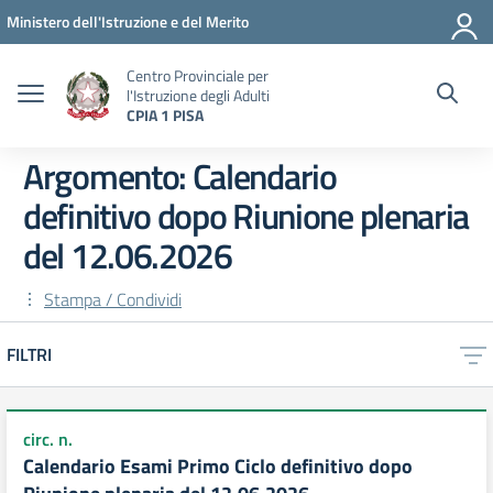
Vai ai contenuti
Vai al menu di navigazione
Vai al footer
Ministero dell'Istruzione e del Merito
Centro Provinciale per
l'Istruzione degli Adulti
CPIA 1 PISA
Argomento: Calendario
definitivo dopo Riunione plenaria
del 12.06.2026
Stampa / Condividi
FILTRI
circ. n.
Calendario Esami Primo Ciclo definitivo dopo