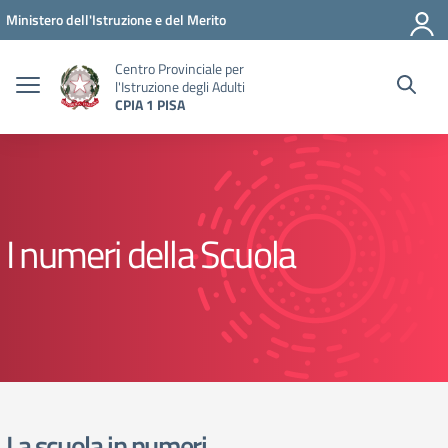
Vai ai contenuti
Vai al menu di navigazione
Vai al footer
Ministero dell'Istruzione e del Merito
Centro Provinciale per
l'Istruzione degli Adulti
CPIA 1 PISA
I numeri della Scuola
La scuola in numeri