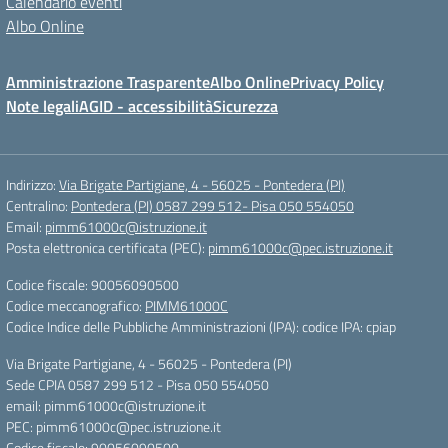
Calendario eventi
Albo Online
Amministrazione Trasparente
Albo Online
Privacy Policy
Note legali
AGID - accessibilità
Sicurezza
Indirizzo:
Via Brigate Partigiane, 4 - 56025 - Pontedera (PI)
Centralino:
Pontedera (PI) 0587 299 512- Pisa 050 554050
Email:
pimm61000c@istruzione.it
Posta elettronica certificata (PEC):
pimm61000c@pec.istruzione.it
Codice fiscale: 90056090500
Codice meccanografico:
PIMM61000C
Codice Indice delle Pubbliche Amministrazioni (IPA): codice IPA: cpiap
Via Brigate Partigiane, 4 - 56025 - Pontedera (PI)
Sede CPIA 0587 299 512 - Pisa 050 554050
email: pimm61000c@istruzione.it
PEC: pimm61000c@pec.istruzione.it
Codice fiscale: 90056090500