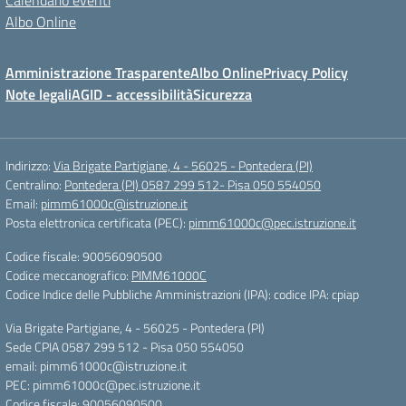
Calendario eventi
Albo Online
Amministrazione Trasparente
Albo Online
Privacy Policy
Note legali
AGID - accessibilità
Sicurezza
Indirizzo:
Via Brigate Partigiane, 4 - 56025 - Pontedera (PI)
Centralino:
Pontedera (PI) 0587 299 512- Pisa 050 554050
Email:
pimm61000c@istruzione.it
Posta elettronica certificata (PEC):
pimm61000c@pec.istruzione.it
Codice fiscale: 90056090500
Codice meccanografico:
PIMM61000C
Codice Indice delle Pubbliche Amministrazioni (IPA): codice IPA: cpiap
Via Brigate Partigiane, 4 - 56025 - Pontedera (PI)
Sede CPIA 0587 299 512 - Pisa 050 554050
email: pimm61000c@istruzione.it
PEC: pimm61000c@pec.istruzione.it
Codice fiscale: 90056090500