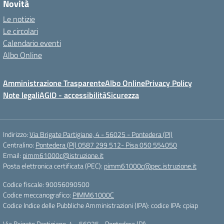
Novità
Le notizie
Le circolari
Calendario eventi
Albo Online
Amministrazione Trasparente
Albo Online
Privacy Policy
Note legali
AGID - accessibilità
Sicurezza
Indirizzo:
Via Brigate Partigiane, 4 - 56025 - Pontedera (PI)
Centralino:
Pontedera (PI) 0587 299 512- Pisa 050 554050
Email:
pimm61000c@istruzione.it
Posta elettronica certificata (PEC):
pimm61000c@pec.istruzione.it
Codice fiscale: 90056090500
Codice meccanografico:
PIMM61000C
Codice Indice delle Pubbliche Amministrazioni (IPA): codice IPA: cpiap
Via Brigate Partigiane, 4 - 56025 - Pontedera (PI)