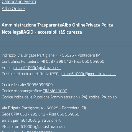
Calendario eventi
Albo Online
Amministrazione Trasparente
Albo Online
Privacy Policy
Note legali
AGID - accessibilità
Sicurezza
Indirizzo:
Via Brigate Partigiane, 4 - 56025 - Pontedera (PI)
Centralino:
Pontedera (PI) 0587 299 512- Pisa 050 554050
Email:
pimm61000c@istruzione.it
Posta elettronica certificata (PEC):
pimm61000c@pec.istruzione.it
Codice fiscale: 90056090500
Codice meccanografico:
PIMM61000C
Codice Indice delle Pubbliche Amministrazioni (IPA): codice IPA: cpiap
Via Brigate Partigiane, 4 - 56025 - Pontedera (PI)
Sede CPIA 0587 299 512 - Pisa 050 554050
email: pimm61000c@istruzione.it
PEC: pimm61000c@pec.istruzione.it