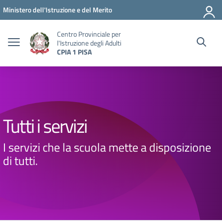
Vai ai contenuti
Vai al menu di navigazione
Vai al footer
Ministero dell'Istruzione e del Merito
Centro Provinciale per
l'Istruzione degli Adulti
CPIA 1 PISA
Tutti i servizi
I servizi che la scuola mette a disposizione
di tutti.