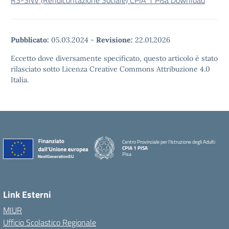
RS-SNV (Rendicontazione Sociale) CPIA 1 Pisa
Download
Pubblicato:
05.03.2024
-
Revisione:
22.01.2026
Eccetto dove diversamente specificato, questo articolo è stato
rilasciato sotto Licenza Creative Commons Attribuzione 4.0
Italia.
Centro Provinciale per l'Istruzione degli Adulti
CPIA 1 PISA
Pisa
Link Esterni
MIUR
Ufficio Scolastico Regionale