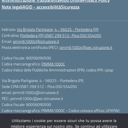
Amministrazione Trasparente
Albo Online
Privacy Policy
Note legali
AGID - accessibilità
Sicurezza
Indirizzo:
Via Brigate Partigiane, 4 - 56025 - Pontedera (PI)
Centralino:
Pontedera (PI) 0587 299 512- Pisa 050 554050
Email:
pimm61000c@istruzione.it
Posta elettronica certificata (PEC):
pimm61000c@pec.istruzione.it
Codice fiscale: 90056090500
Codice meccanografico:
PIMM61000C
Codice Indice delle Pubbliche Amministrazioni (IPA): codice IPA: cpiap
Via Brigate Partigiane, 4 - 56025 - Pontedera (PI)
Sede CPIA 0587 299 512 - Pisa 050 554050
email: pimm61000c@istruzione.it
PEC: pimm61000c@pec.istruzione.it
Codice fiscale: 90056090500
Codice meccanografico: PIMM61000C - Codice univoco ufficio: UFXPWJ
Utilizziamo i cookie per essere sicuri che tu possa avere la
Concept & Design by Designers Italia
migliore esperienza sul nostro sito. Se continui ad utilizzare