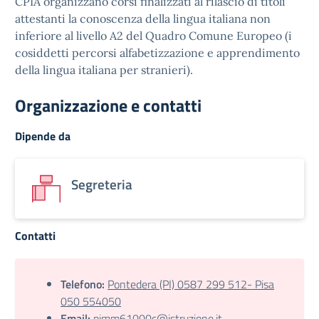
CPIA organizzano corsi finalizzati al rilascio di titoli
attestanti la conoscenza della lingua italiana non
inferiore al livello A2 del Quadro Comune Europeo (i
cosiddetti percorsi alfabetizzazione e apprendimento
della lingua italiana per stranieri).
Organizzazione e contatti
Dipende da
Segreteria
Contatti
Telefono:
Pontedera (PI) 0587 299 512- Pisa
050 554050
Email:
pimm61000c@istruzione.it