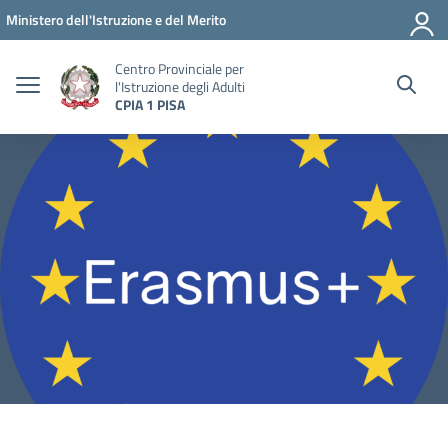
Vai ai contenuti
Vai al menu di navigazione
Vai al footer
Ministero dell'Istruzione e del Merito
Centro Provinciale per
l'Istruzione degli Adulti
CPIA 1 PISA