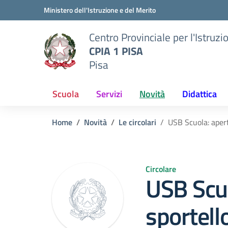
Vai ai contenuti
Vai al menu di navigazione
Vai al footer
Ministero dell'Istruzione e del Merito
Centro Provinciale per l'Istruzi
CPIA 1 PISA
Pisa
Scuola
Servizi
Novità
Didattica
Home
Novità
Le circolari
USB Scuola: apert
Circolare
USB Scuo
sportell