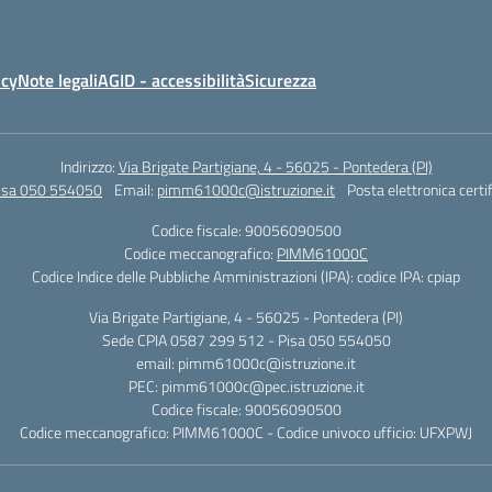
icy
Note legali
AGID - accessibilità
Sicurezza
Indirizzo:
Via Brigate Partigiane, 4 - 56025 - Pontedera (PI)
Pisa 050 554050
Email:
pimm61000c@istruzione.it
Posta elettronica certi
Codice fiscale: 90056090500
Codice meccanografico:
PIMM61000C
Codice Indice delle Pubbliche Amministrazioni (IPA): codice IPA: cpiap
Via Brigate Partigiane, 4 - 56025 - Pontedera (PI)
Sede CPIA 0587 299 512 - Pisa 050 554050
email: pimm61000c@istruzione.it
PEC: pimm61000c@pec.istruzione.it
Codice fiscale: 90056090500
Codice meccanografico: PIMM61000C - Codice univoco ufficio: UFXPWJ