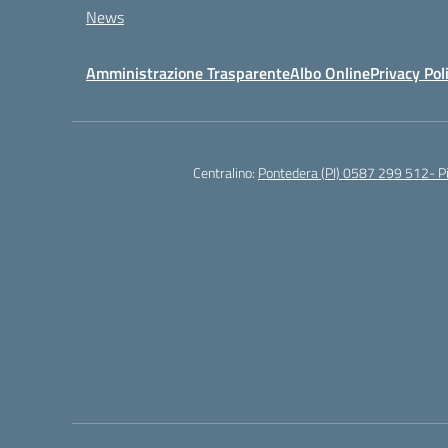
News
Amministrazione Trasparente
Albo Online
Privacy Pol
Centralino:
Pontedera (PI) 0587 299 512- 