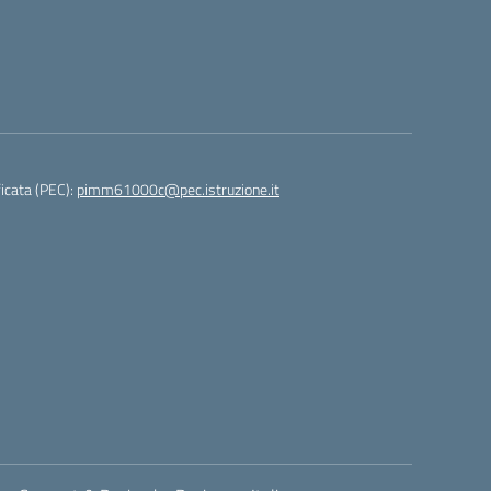
ficata (PEC):
pimm61000c@pec.istruzione.it