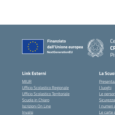
Ce
C
P
Link Esterni
La Scuo
MIUR
Presenta
Ufficio Scolastico Regionale
I luoghi
Ufficio Scolastico Territoriale
Le perso
Scuola in Chiaro
Sicurezza
Iscrizioni On Line
I numeri 
Invalsi
Le carte 