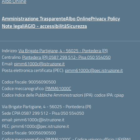
Albo Online
Amministrazione Trasparente
Albo Online
Privacy Policy
Note legali
AGID - accessibilità
Sicurezza
Indirizzo:
Via Brigate Partigiane, 4 - 56025 - Pontedera (PI)
Centralino:
Pontedera (PI) 0587 299 512- Pisa 050 554050
Email:
pimm61000c@istruzione.it
Posta elettronica certificata (PEC):
pimm61000c@pec.istruzione.it
Codice fiscale: 90056090500
Codice meccanografico:
PIMM61000C
Codice Indice delle Pubbliche Amministrazioni (IPA): codice IPA: cpiap
Via Brigate Partigiane, 4 - 56025 - Pontedera (PI)
Sede CPIA 0587 299 512 - Pisa 050 554050
email: pimm61000c@istruzione.it
PEC: pimm61000c@pec.istruzione.it
Codice fiscale: 90056090500
Codice meccanografico: PIMM61000C - Codice univoco ufficio: UFXPWJ