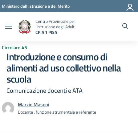
Vai ai contenuti
Vai al menu di navigazione
Vai al footer
Ministero dell'Istruzione e del Merito
Centro Provinciale per
l'Istruzione degli Adulti
CPIA 1 PISA
Circolare 45
Introduzione e consumo di
alimenti ad uso collettivo nella
scuola
Comunicazione docenti e ATA
Marzio Masoni
Docente , funzione strumentale e referente