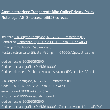
Amministrazione Trasparente
Albo Online
Privacy Policy
Note legali
AGID - accessibilità
Sicurezza
Indirizzo:
Via Brigate Partigiane, 4 - 56025 - Pontedera (PI)
Centralino:
Pontedera (PI) 0587 299 512- Pisa 050 554050
Email:
pimm61000c@istruzione.it
Posta elettronica certificata (PEC):
pimm61000c@pec.istruzione.it
Codice fiscale: 90056090500
Codice meccanografico:
PIMM61000C
Codice Indice delle Pubbliche Amministrazioni (IPA): codice IPA: cpiap
Via Brigate Partigiane, 4 - 56025 - Pontedera (PI)
Sede CPIA 0587 299 512 - Pisa 050 554050
email: pimm61000c@istruzione.it
PEC: pimm61000c@pec.istruzione.it
Codice fiscale: 90056090500
Codice meccanografico: PIMM61000C - Codice univoco ufficio: UFXPWJ