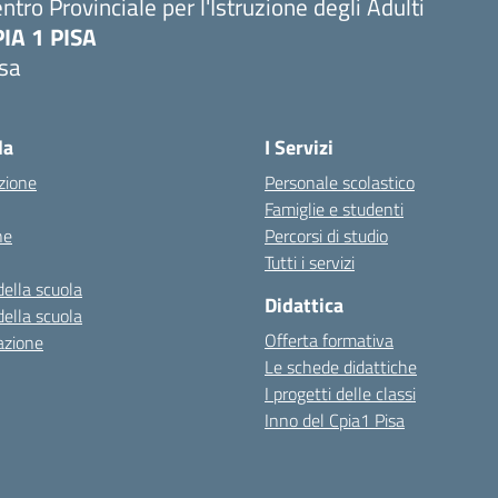
ntro Provinciale per l'Istruzione degli Adulti
PIA 1 PISA
isa
la
I Servizi
zione
Personale scolastico
Famiglie e studenti
ne
Percorsi di studio
Tutti i servizi
della scuola
Didattica
della scuola
Offerta formativa
azione
Le schede didattiche
I progetti delle classi
Inno del Cpia1 Pisa