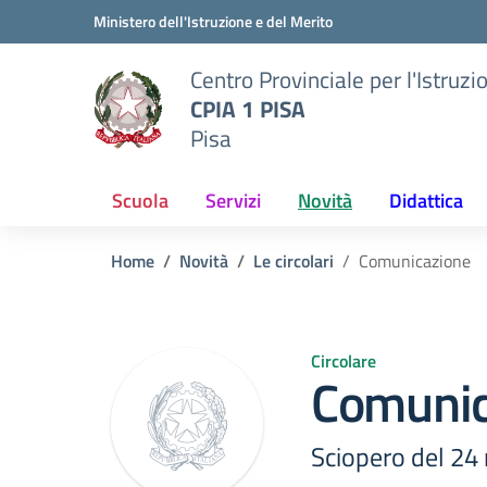
Vai ai contenuti
Vai al menu di navigazione
Vai al footer
Ministero dell'Istruzione e del Merito
Centro Provinciale per l'Istruzi
CPIA 1 PISA
Pisa
Scuola
Servizi
Novità
Didattica
Home
Novità
Le circolari
Comunicazione
Circolare
Comunic
Sciopero del 24