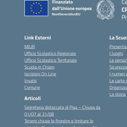
Ce
C
P
Link Esterni
La Scuo
MIUR
Presenta
Ufficio Scolastico Regionale
I luoghi
Ufficio Scolastico Territoriale
Le perso
Scuola in Chiaro
Sicurezza
Iscrizioni On Line
I numeri 
Invalsi
Le carte 
Comune
Organizz
La storia
Articoli
Segreteria distaccata di Pisa – Chiusa da
01/07 al 31/08
Tenere chiuse le finestre e limitare le