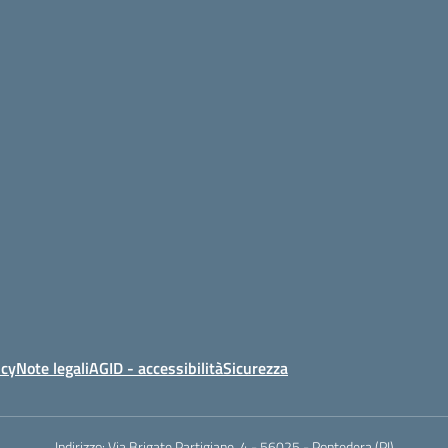
icy
Note legali
AGID - accessibilità
Sicurezza
Indirizzo:
Via Brigate Partigiane, 4 - 56025 - Pontedera (PI)