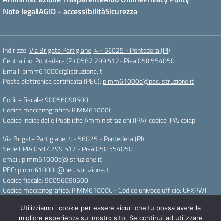
Note legali
AGID - accessibilità
Sicurezza
Indirizzo:
Via Brigate Partigiane, 4 - 56025 - Pontedera (PI)
Centralino:
Pontedera (PI) 0587 299 512- Pisa 050 554050
Email:
pimm61000c@istruzione.it
Posta elettronica certificata (PEC):
pimm61000c@pec.istruzione.it
Codice fiscale: 90056090500
Codice meccanografico:
PIMM61000C
Codice Indice delle Pubbliche Amministrazioni (IPA): codice IPA: cpiap
Via Brigate Partigiane, 4 - 56025 - Pontedera (PI)
Sede CPIA 0587 299 512 - Pisa 050 554050
email: pimm61000c@istruzione.it
PEC: pimm61000c@pec.istruzione.it
Codice fiscale: 90056090500
Codice meccanografico: PIMM61000C - Codice univoco ufficio: UFXPWJ
Utilizziamo i cookie per essere sicuri che tu possa avere la
Concept & Design by Designers Italia
migliore esperienza sul nostro sito. Se continui ad utilizzare