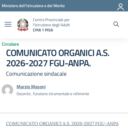
Vai ai contenuti
Vai al menu di navigazione
Vai al footer
Ministero dell'Istruzione e del Merito
Centro Provinciale per
l'Istruzione degli Adulti
CPIA 1 PISA
Circolare
COMUNICATO ORGANICI A.S.
2026-2027 FGU-ANPA.
Comunicazione sindacale
Marzio Masoni
Docente , funzione strumentale e referente
COMUNICATO ORGANICI A.S. 2026-2027 FGU-ANPA