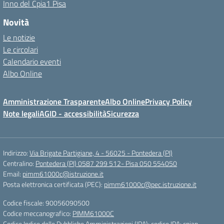
Inno del Cpia1 Pisa
Novità
Le notizie
Le circolari
Calendario eventi
Albo Online
Amministrazione Trasparente
Albo Online
Privacy Policy
Note legali
AGID - accessibilità
Sicurezza
Indirizzo:
Via Brigate Partigiane, 4 - 56025 - Pontedera (PI)
Centralino:
Pontedera (PI) 0587 299 512- Pisa 050 554050
Email:
pimm61000c@istruzione.it
Posta elettronica certificata (PEC):
pimm61000c@pec.istruzione.it
Codice fiscale: 90056090500
Codice meccanografico:
PIMM61000C
Codice Indice delle Pubbliche Amministrazioni (IPA): codice IPA: cpiap