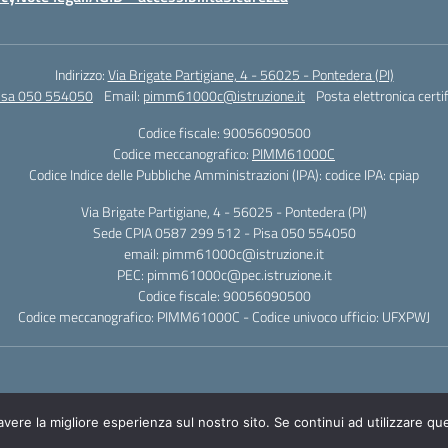
Indirizzo:
Via Brigate Partigiane, 4 - 56025 - Pontedera (PI)
Pisa 050 554050
Email:
pimm61000c@istruzione.it
Posta elettronica certi
Codice fiscale: 90056090500
Codice meccanografico:
PIMM61000C
Codice Indice delle Pubbliche Amministrazioni (IPA): codice IPA: cpiap
Via Brigate Partigiane, 4 - 56025 - Pontedera (PI)
Sede CPIA 0587 299 512 - Pisa 050 554050
email: pimm61000c@istruzione.it
PEC: pimm61000c@pec.istruzione.it
Codice fiscale: 90056090500
Codice meccanografico: PIMM61000C - Codice univoco ufficio: UFXPWJ
avere la migliore esperienza sul nostro sito. Se continui ad utilizzare qu