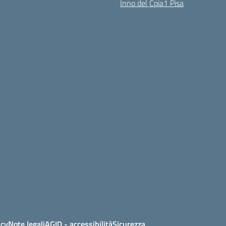
Inno del Cpia1 Pisa
icy
Note legali
AGID - accessibilità
Sicurezza