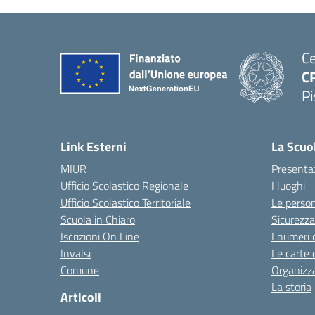
Ce
C
P
Link Esterni
La Scuo
MIUR
Presenta
Ufficio Scolastico Regionale
I luoghi
Ufficio Scolastico Territoriale
Le perso
Scuola in Chiaro
Sicurezza
Iscrizioni On Line
I numeri 
Invalsi
Le carte 
Comune
Organizz
La storia
Articoli