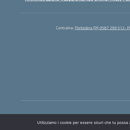
Centralino:
Pontedera (PI) 0587 299 512- 
Utilizziamo i cookie per essere sicuri che tu possa 