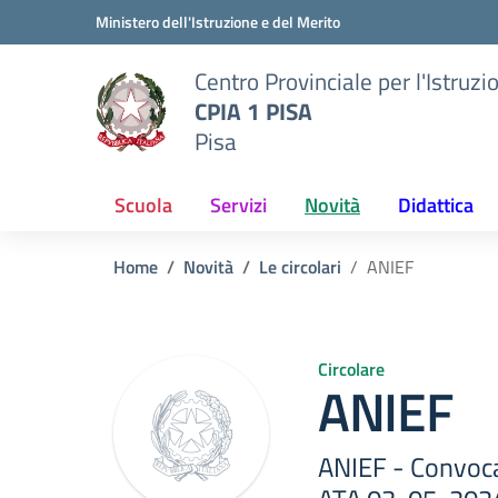
Vai ai contenuti
Vai al menu di navigazione
Vai al footer
Ministero dell'Istruzione e del Merito
Centro Provinciale per l'Istruzi
CPIA 1 PISA
Pisa
Scuola
Servizi
Novità
Didattica
Home
Novità
Le circolari
ANIEF
Circolare
ANIEF
ANIEF - Convoc